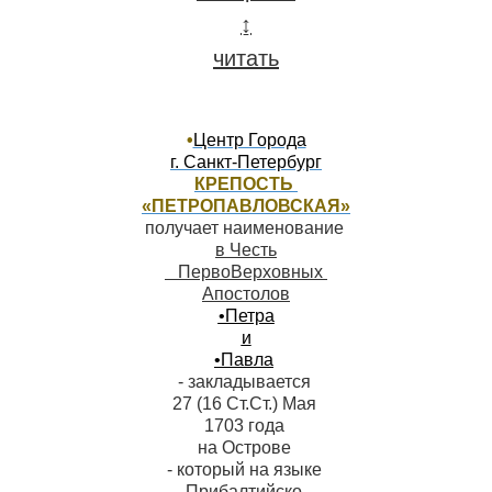
↨
читать
◊
•
Центр Города

КРЕПОСТЬ 
«ПЕТРОПАВЛОВСКАЯ»
в Честь

   ПервоВерховных 

•Петра
•Павла
- закладывается 

27 (16 Ст.Ст.) Мая 

1703 года 

на Острове 

- который на языке 

Прибалтийско-
