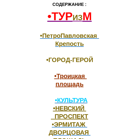
СОДЕРЖАНИЕ :
•ТУР
М
ИЗ
•ПетроПавловская 
Крепость
•Троицкая 

площадь
◊
•КУЛЬТУРА
•НЕВСКИЙ 

  ПРОСПЕКТ
•ЭРМИТАЖ 

ДВОРЦОВАЯ 
