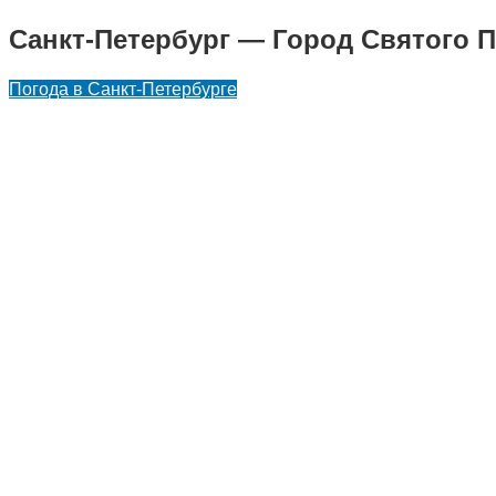
Перейти
Санкт-Петербург — Город Святого П
к
контенту
Погода в Санкт-Петербурге