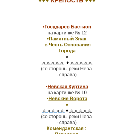
♥♥♥
КРЕПОСТЬ
◊ 
•Государев Бастион
•Памятный Знак 

  в Честь Основания 

Города
☼☼☼☼☼
  ♦ 
☼☼☼☼☼
 (со стороны реки Нева  

•
Невская Куртина
•
Невские Ворота
☼☼☼☼☼
 ♦ 
☼☼☼☼☼
(со стороны реки Нева 

Комендантская : 
