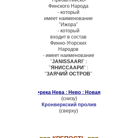
Финского Народа 

- который 

имеет наименование 

"Ижора" 

- который 

входит в состав 

Финно-Угорских 

Народов 

- имеет наименование 

"
JANISSAARI
" : 

"
ЯНИССААРИ
" : 

"
ЗАЯЧИЙ ОСТРОВ
" 

◊
•река Нева : Нево : Новая
(снизу)

Кронверкский пролив
(сверху) 

◊
◊